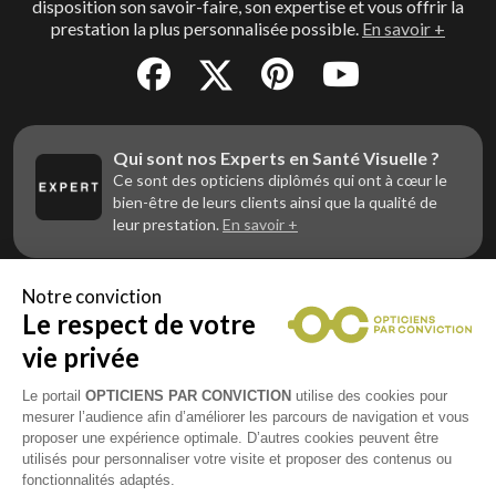
disposition son savoir-faire, son expertise et vous offrir la
prestation la plus personnalisée possible.
En savoir +
Qui sont nos Experts en Santé Visuelle ?
Ce sont des opticiens diplômés qui ont à cœur le
bien-être de leurs clients ainsi que la qualité de
leur prestation.
En savoir +
Notre conviction
Le respect de votre
Vous êtes un professionnel de la vue et
vous souhaitez nous rejoindre ?
vie privée
Contactez Alliance Optic, la centrale d’achats et
d’accompagnement des opticiens indépendants
Le portail
OPTICIENS PAR CONVICTION
utilise des cookies pour
mesurer l’audience afin d’améliorer les parcours de navigation et vous
proposer une expérience optimale. D’autres cookies peuvent être
utilisés pour personnaliser votre visite et proposer des contenus ou
fonctionnalités adaptés.