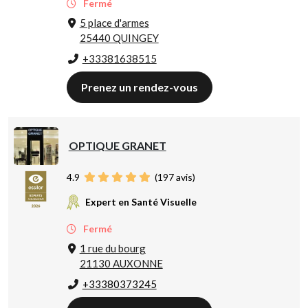
Fermé
5 place d'armes
25440 QUINGEY
+33381638515
Prenez un rendez-vous
OPTIQUE GRANET
4.9
(
197
avis)
Expert en Santé Visuelle
Fermé
1 rue du bourg
21130 AUXONNE
+33380373245