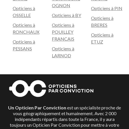
OGNON
Opticiens à
Opticiens à PIN
OSSELLE
Opticiens à BY
Opticiens à
Opticiens à
Opticiens à
BRERES
RONCHAUX
POUILLEY
Opticiens à
FRANCAIS
Opticiens à
ETUZ
PESSANS
Opticiens à
LARNOD
Un Opticien Par Conviction
est un spécialiste proche de
vous géographiquement et humainement. Avec 2 000
indépendants répartis dans toute la France, il y aura
toujours un Opticien Par Conviction pour mettre à votre