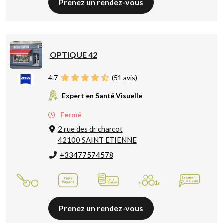
Prenez un rendez-vous
OPTIQUE 42
4.7
(
51
avis)
Expert en Santé Visuelle
Fermé
2 rue des dr charcot
42100 SAINT ETIENNE
+33477574578
Prenez un rendez-vous