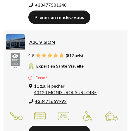
+33477501340
Prenez un rendez-vous
A2C VISION
4.9
(
812
avis)
Expert en Santé Visuelle
Fermé
11 z.a. le pecher
43120 MONISTROL SUR LOIRE
+33471669993