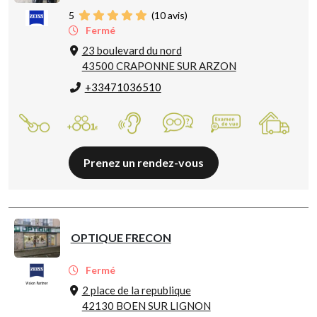
5
(
10
avis)
Fermé
23 boulevard du nord
43500 CRAPONNE SUR ARZON
+33471036510
Prenez un rendez-vous
OPTIQUE FRECON
Fermé
2 place de la republique
42130 BOEN SUR LIGNON