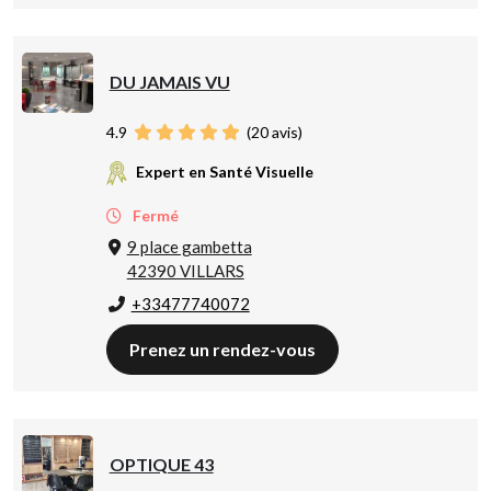
DU JAMAIS VU
4.9
(
20
avis)
Expert en Santé Visuelle
Fermé
9 place gambetta
42390 VILLARS
+33477740072
Prenez un rendez-vous
OPTIQUE 43