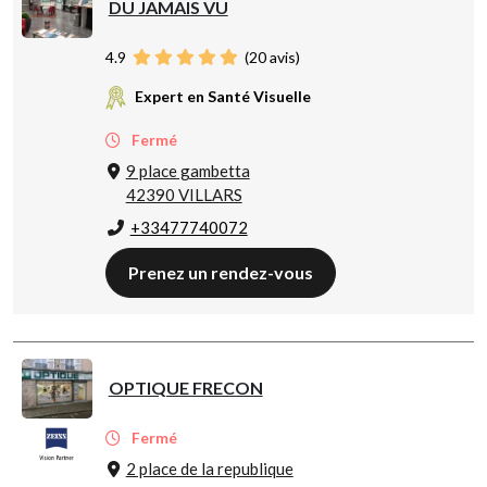
DU JAMAIS VU
4.9
(
20
avis)
Expert en Santé Visuelle
Fermé
9 place gambetta
42390 VILLARS
+33477740072
Prenez un rendez-vous
OPTIQUE FRECON
Fermé
2 place de la republique