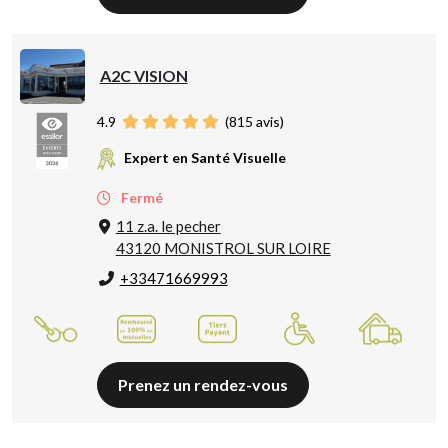
A2C VISION
4.9
(
815
avis)
Expert en Santé Visuelle
Fermé
11 z.a. le pecher
43120 MONISTROL SUR LOIRE
+33471669993
Prenez un rendez-vous