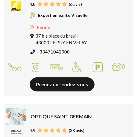
4.8
(
6
avis)
Expert en Santé Visuelle
Fermé
37 bis place du breuil
43000 LE PUY EN VELAY
+33471042000
Prenez un rendez-vous
OPTIQUE SAINT GERMAIN
4.9
(
38
avis)