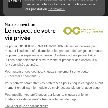
bien-être de leurs clients ainsi que la qualité de
leur prestation.
En savoir +
Notre conviction
Le respect de votre
Vous êtes un professionnel de la vue et
vous souhaitez nous rejoindre ?
vie privée
Contactez Alliance Optic, la centrale d’achats et
d’accompagnement des opticiens indépendants
Le portail
OPTICIENS PAR CONVICTION
utilise des cookies pour
mesurer l’audience afin d’améliorer les parcours de navigation et vous
proposer une expérience optimale. D’autres cookies peuvent être
utilisés pour personnaliser votre visite et proposer des contenus ou
fonctionnalités adaptés.
Mentions légales
Pour autoriser ces cookies, cliquez simplement sur le bouton
« Accepter et continuer ».
CGU
Vous pouvez paramétrer vos préférences pour chaque catégorie à tout
moment en utilisant le module de choix accessible sur chaque page.
Politique de confidentialité
Pour modifier vos préférences par la suite, cliquez sur le lien
'Préférences de cookies' situé dans le pied de page.
Contacts
Lire la politique de confidentialité