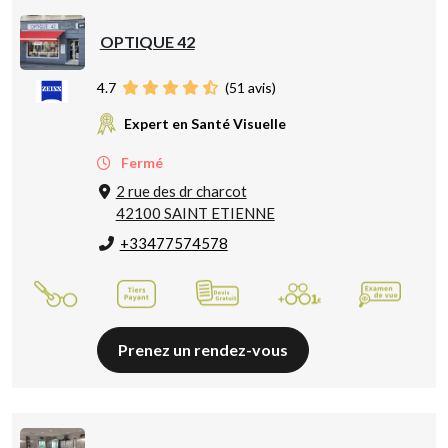
OPTIQUE 42
4.7
(
51
avis)
Expert en Santé Visuelle
Fermé
2 rue des dr charcot
42100 SAINT ETIENNE
+33477574578
Prenez un rendez-vous