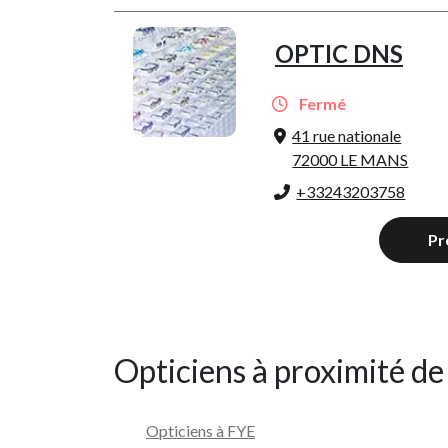
OPTIC DNS
Fermé
41 rue nationale
72000 LE MANS
+33243203758
Pr
Opticiens à proximité d
Opticiens à FYE