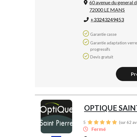
60 avenue du general d
72000 LE MANS
+33243249453
Garantie casse
Garantie adaptation verres
progressifs
Devis gratuit
Pr
OPTIQUE SAIN
5
(sur 62 av
Fermé