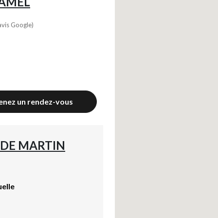
AMEL
avis Google)
enez un rendez-vous
 DE MARTIN
uelle