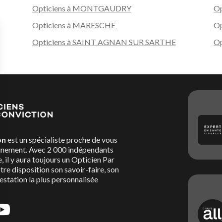
Opticiens à MONTGAUDRY
Op
Opticiens à MARESCHE
O
Opticiens à SAINT AGNAN SUR SARTHE
Op
on
est un spécialiste proche de vous
nement. Avec 2 000 indépendants
, il y aura toujours un Opticien Par
re disposition son savoir-faire, son
restation la plus personnalisée