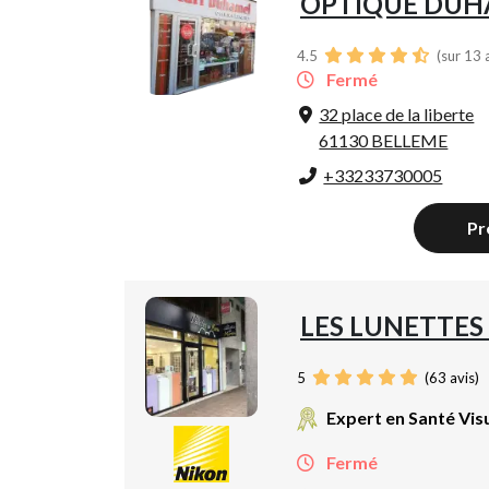
OPTIQUE DUH
4.5
(sur 13 
Fermé
32 place de la liberte
61130 BELLEME
+33233730005
Pr
LES LUNETTES
5
(
63
avis)
Expert en Santé Vis
Fermé