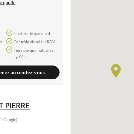
e gaulle
Facilités de paiement
Contrôle visuel sur RDV
Tiers payant mutuelles
agréées
enez un rendez-vous
T PIERRE
is Google)