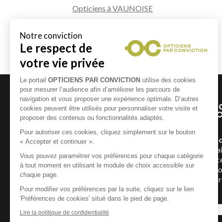
Opticiens à VAUNOISE
Opticiens à ANCINNES
Opticiens à VIVOIN
Un Opticien Par Convicti
géographiquement et humai
répartis dans toute la France
Conviction pour mettre à vot
expertise et vous offrir la p
possible.
En savoir +