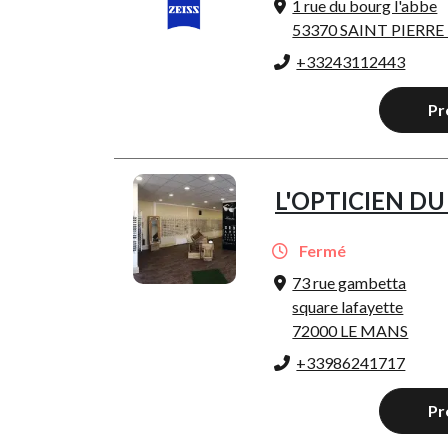
1 rue du bourg l'abbe
53370 SAINT PIERRE
+33243112443
Pr
L'OPTICIEN DU
Fermé
73 rue gambetta
square lafayette
72000 LE MANS
+33986241717
Pr