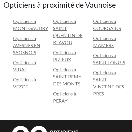
Opticiens à proximité de Vaunoise
Opticiens à
Opticiens à
Opticiens à
MONTGAUDRY
SAINT
COURGAINS
QUENTIN DE
Opticiens à
Opticiens à
BLAVOU
AVESNES EN
MAMERS
SAOSNOIS
Opticiens à
Opticiens à
PIZIEUX
Opticiens à
SAINT LONGIS
VIDAI
Opticiens à
Opticiens à
SAINT REMY
Opticiens à
SAINT
DES MONTS
VEZOT
VINCENT DES
Opticiens à
PRES
PERAY