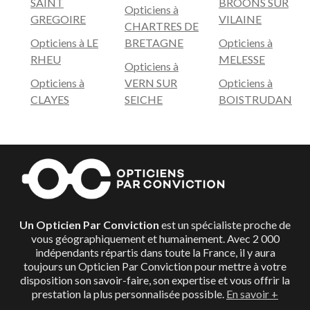
SAINT
BROONS SUR
Opticiens à
GREGOIRE
VILAINE
CHARTRES DE
Opticiens à LE
BRETAGNE
Opticiens à
RHEU
MELESSE
Opticiens à
Opticiens à
VERN SUR
Opticiens à
CLAYES
SEICHE
BOISTRUDAN
Un Opticien Par Conviction
est un spécialiste proche de
vous géographiquement et humainement. Avec 2 000
indépendants répartis dans toute la France, il y aura
toujours un Opticien Par Conviction pour mettre à votre
disposition son savoir-faire, son expertise et vous offrir la
prestation la plus personnalisée possible.
En savoir +