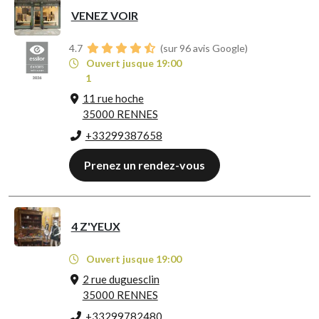
VENEZ VOIR
4.7
(sur 96 avis Google)
Ouvert jusque 19:00
1
11 rue hoche
35000 RENNES
+33299387658
Prenez un rendez-vous
4 Z'YEUX
Ouvert jusque 19:00
2 rue duguesclin
35000 RENNES
+33299782480