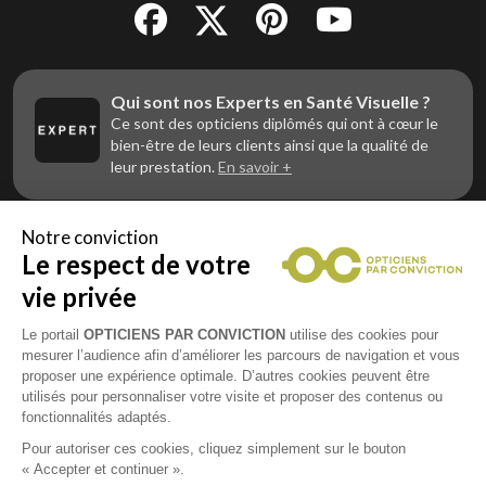
Qui sont nos Experts en Santé Visuelle ?
Ce sont des opticiens diplômés qui ont à cœur le
bien-être de leurs clients ainsi que la qualité de
leur prestation.
En savoir +
Notre conviction
Le respect de votre
Vous êtes un professionnel de la vue et
vous souhaitez nous rejoindre ?
vie privée
Contactez Alliance Optic, la centrale d’achats et
d’accompagnement des opticiens indépendants
Le portail
OPTICIENS PAR CONVICTION
utilise des cookies pour
mesurer l’audience afin d’améliorer les parcours de navigation et vous
proposer une expérience optimale. D’autres cookies peuvent être
utilisés pour personnaliser votre visite et proposer des contenus ou
fonctionnalités adaptés.
Mentions légales
Pour autoriser ces cookies, cliquez simplement sur le bouton
« Accepter et continuer ».