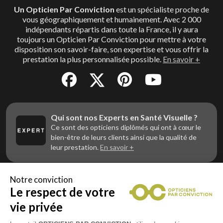
Un Opticien Par Conviction
est un spécialiste proche de
vous géographiquement et humainement. Avec 2 000
indépendants répartis dans toute la France, il y aura
toujours un Opticien Par Conviction pour mettre à votre
disposition son savoir-faire, son expertise et vous offrir la
prestation la plus personnalisée possible.
En savoir +
Qui sont nos Experts en Santé Visuelle ?
Ce sont des opticiens diplômés qui ont à cœur le
bien-être de leurs clients ainsi que la qualité de
leur prestation.
En savoir +
Notre conviction
Le respect de votre
Vous êtes un professionnel de la vue et
vous souhaitez nous rejoindre ?
vie privée
Contactez Alliance Optic, la centrale d’achats et
d’accompagnement des opticiens indépendants