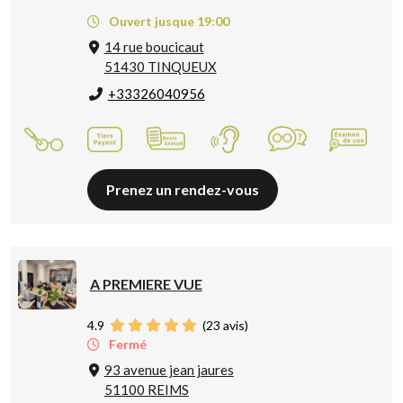
Ouvert jusque 19:00
14 rue boucicaut
51430 TINQUEUX
+33326040956
Prenez un rendez-vous
A PREMIERE VUE
4.9
(
23
avis)
Fermé
93 avenue jean jaures
51100 REIMS