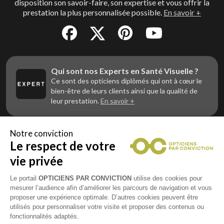
disposition son savoir-faire, son expertise et vous offrir la
prestation la plus personnalisée possible.
En savoir +
Qui sont nos Experts en Santé Visuelle ?
Ce sont des opticiens diplômés qui ont à cœur le
bien-être de leurs clients ainsi que la qualité de
leur prestation.
En savoir +
Notre conviction
Le respect de votre
Vous êtes un professionnel de la vue et
vous souhaitez nous rejoindre ?
vie privée
Contactez Alliance Optic, la centrale d’achats et
d’accompagnement des opticiens indépendants
Le portail
OPTICIENS PAR CONVICTION
utilise des cookies pour
mesurer l’audience afin d’améliorer les parcours de navigation et vous
proposer une expérience optimale. D’autres cookies peuvent être
utilisés pour personnaliser votre visite et proposer des contenus ou
fonctionnalités adaptés.