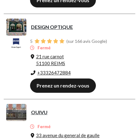
Prenez un rendez-vous
DESIGN OPTIQUE
5
(sur 166 avis Google)
Fermé
21 rue carnot
51100 REIMS
+33326472884
Prenez un rendez-vous
OUIVU
Fermé
33 avenue du general de gaulle