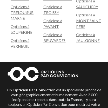
Opticiens à
Opticiens à
Opticiens à
SAULCHERY
TRELOU SUR
TROISSY
Opticiens à
MARNE
Opticiens à
MONT SAINT
Opticiens à
PAVANT
PERE
LOUPEIGNE
Opticiens à
Opticiens à
Opticiens à
BEUVARDES
JAULGONNE
VERNEUIL
Un Opticien Par Conviction
est un spécialiste proche de
vous géographiquement et humainement. Avec 2 000
indépendants répartis dans toute la France, il y aura
toujours un Opticien Par Conviction pour mettre à votre