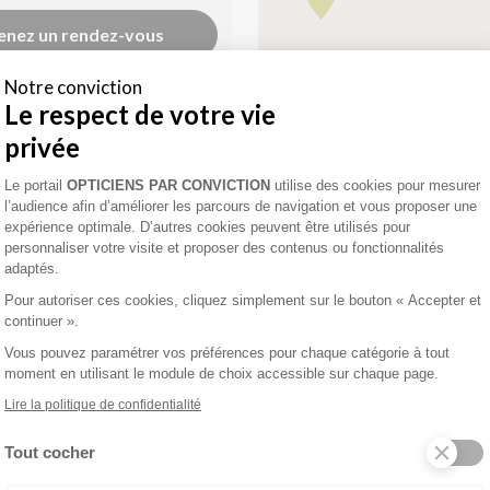
enez un rendez-vous
Notre conviction
Le respect de votre vie
privée
UE AUDITION
Plateforme de Gestion du Consentement 
Le portail
OPTICIENS PAR CONVICTION
utilise des cookies pour mesurer
l’audience afin d’améliorer les parcours de navigation et vous proposer une
0
expérience optimale. D’autres cookies peuvent être utilisés pour
personnaliser votre visite et proposer des contenus ou fonctionnalités
adaptés.
refour
UIL
Pour autoriser ces cookies, cliquez simplement sur le bouton « Accepter et
continuer ».
enez un rendez-vous
Vous pouvez paramétrer vos préférences pour chaque catégorie à tout
moment en utilisant le module de choix accessible sur chaque page.
Lire la politique de confidentialité
UE
Tout cocher
Axeptio consent