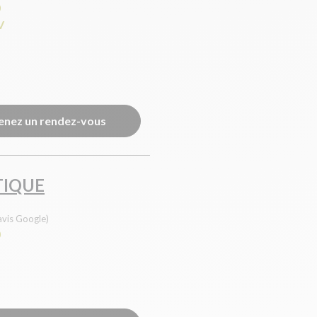
0
V
enez un rendez-vous
TIQUE
avis Google)
0