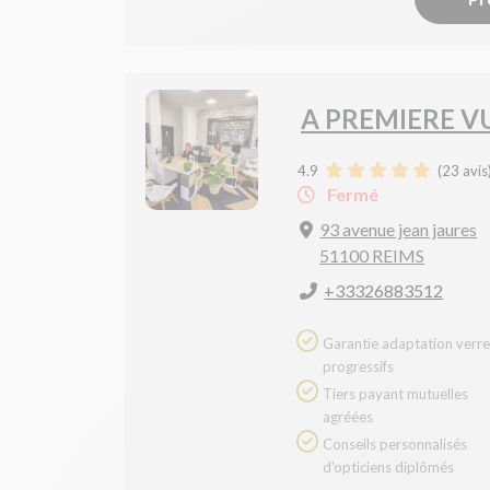
A PREMIERE V
4.9
(
23
avis
Fermé
93 avenue jean jaures
51100 REIMS
+33326883512
Garantie adaptation verres
progressifs
Tiers payant mutuelles
agréées
Conseils personnalisés
d'opticiens diplômés