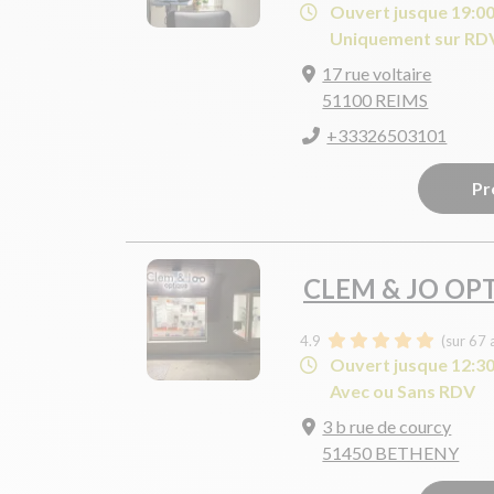
Ouvert jusque 19:0
Uniquement sur RD
17 rue voltaire
51100 REIMS
+33326503101
Pr
CLEM & JO OP
4.9
(sur 67 
Ouvert jusque 12:3
Avec ou Sans RDV
3 b rue de courcy
51450 BETHENY