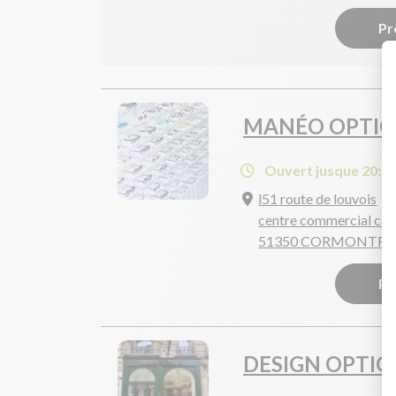
Pr
MANÉO OPTIQ
Ouvert jusque 20:0
l51 route de louvois
centre commercial car
51350 CORMONTRE
Pr
DESIGN OPTIQ