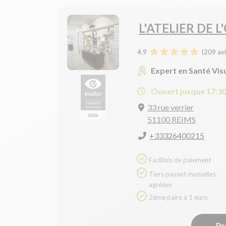
L'ATELIER DE L
4.9
(
209
avi
Expert en Santé Vis
Ouvert jusque 17:3
33 rue verrier
51100 REIMS
+33326400215
Facilités de paiement
Tiers payant mutuelles
agréées
2ème paire à 1 euro
Pr