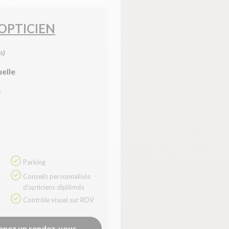
'OPTICIEN
s)
uelle
0
Parking
Conseils personnalisés
d'opticiens diplômés
Contrôle visuel sur RDV
enez un rendez-vous