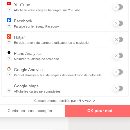
vis Google)
YouTube
0
?
Affiche la vidéo intégrée hébergée sur YouTube
Annonces avant, entre ou après une vidéo YouTube
Facebook
?
Partage sur le réseau Facebook
Parce que vous ne venez pas tous les jours sur notre site, ce petit 
Hotjar
?
Enregistrement du parcours utilisateur de la navigation
Hotjar est un outil qui permet d'analyser le comportement des visiteurs
Piano Analytics
enez un rendez-vous
?
Mesurer l'audience de notre site
collecte des données relatives aux visites de l'utilisateur sur le sit
Google Analytics
?
Permet d'analyser les statistiques de consultation de notre site
E MIRETTES
Indispensable pour piloter notre site internet, il permet de mesurer d
Google Maps
?
Affiche les cartes personnalisées
Google Maps est un service mondial de cartographie en ligne (GPS)
Consentements certifiés par
Continuer sans accepter
OK pour moi