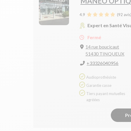
MANÉO OPTIQ
4.9
(
92
avis
Expert en Santé Vis
Fermé
14 rue boucicaut
51430 TINQUEUX
+33326040956
Audioprothésiste
Garantie casse
Tiers payant mutuelles
agréées
Pr