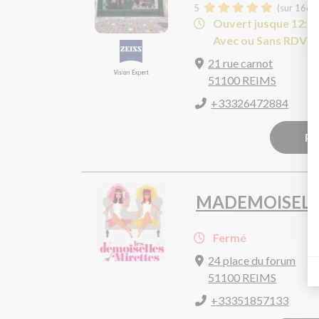
5
(sur 166 a
Ouvert jusque 12:3
Avec ou Sans RDV
21 rue carnot
51100 REIMS
+33326472884
Pr
MADEMOISELL
Fermé
24 place du forum
51100 REIMS
+33351857133