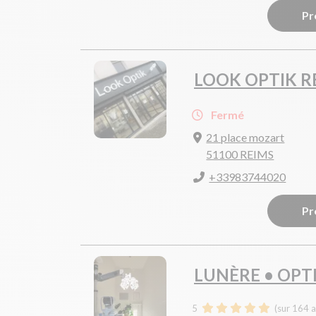
Pr
LOOK OPTIK R
Fermé
21 place mozart
51100 REIMS
+33983744020
Pr
LUNÈRE • OPT
5
(sur 164 a