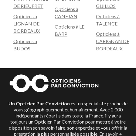
DE RIEUFRET
GUILLOS
Opticiens à
Opticiens à
CANEJAN
Opticiens à
LIGNAN DE
TALENCE
Opticiens à LE
BORDEAUX
BARP
Opticiens à
Opticiens à
CARIGNAN DE
BUDOS
BORDEAUX
Un Opticien Par Conviction
est un spécialiste proche de
vous géographiquement et humainement. Avec 2 000
indépendants répartis dans toute la France, il y aura
toujours un Opticien Par Conviction pour mettre à votre
disposition son savoir-faire, son expertise et vous offrir la
prestation la plus personnalisée possible.
En savoir +