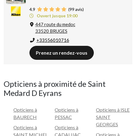
4.9
(
99
avis)
Ouvert jusque 19:00
447 route du medoc
33520 BRUGES
+33556010716
Prenez un rendez-vous
Opticiens à proximité de Saint
Medard D Eyrans
Opticiens à
Opticiens à
Opticiens à ISLE
BAURECH
PESSAC
SAINT
GEORGES
Opticiens à
Opticiens à
SAINT MICHEL
CADAUJAC
Opticiens à