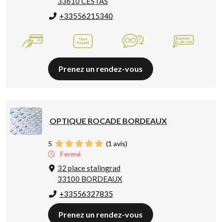
33610 CESTAS
+33556215340
Prenez un rendez-vous
OPTIQUE ROCADE BORDEAUX
5
(
1
avis)
Fermé
32 place stalingrad
33100 BORDEAUX
+33556327835
Prenez un rendez-vous