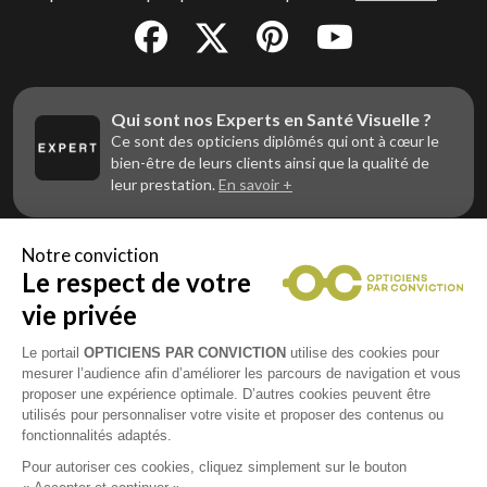
Qui sont nos Experts en Santé Visuelle ?
Ce sont des opticiens diplômés qui ont à cœur le
bien-être de leurs clients ainsi que la qualité de
leur prestation.
En savoir +
Notre conviction
Le respect de votre
Vous êtes un professionnel de la vue et
vous souhaitez nous rejoindre ?
vie privée
Contactez Alliance Optic, la centrale d’achats et
d’accompagnement des opticiens indépendants
Le portail
OPTICIENS PAR CONVICTION
utilise des cookies pour
mesurer l’audience afin d’améliorer les parcours de navigation et vous
proposer une expérience optimale. D’autres cookies peuvent être
utilisés pour personnaliser votre visite et proposer des contenus ou
fonctionnalités adaptés.
Mentions légales
Pour autoriser ces cookies, cliquez simplement sur le bouton