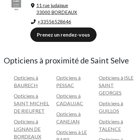
11 rue judaique
33000 BORDEAUX
+33556528646
Prenez un rendez-vous
Opticiens à proximité de Saint Selve
Opticiens à
Opticiens à
Opticiens à ISLE
BAURECH
PESSAC
SAINT
GEORGES
Opticiens à
Opticiens à
SAINT MICHEL
CADAUJAC
Opticiens à
DE RIEUFRET
GUILLOS
Opticiens à
Opticiens à
CANEJAN
Opticiens à
LIGNAN DE
TALENCE
Opticiens à LE
BORDEAUX
BARP
Opticiens à