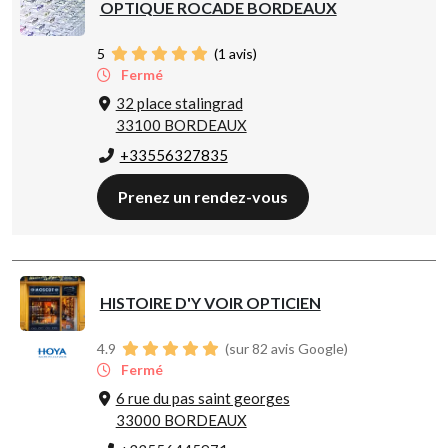
OPTIQUE ROCADE BORDEAUX
5
(
1
avis)
Fermé
32 place stalingrad
33100 BORDEAUX
+33556327835
Prenez un rendez-vous
HISTOIRE D'Y VOIR OPTICIEN
4.9
(sur 82 avis Google)
Fermé
6 rue du pas saint georges
33000 BORDEAUX