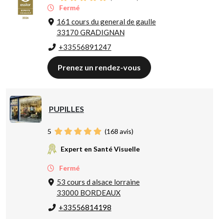
Fermé
161 cours du general de gaulle
33170 GRADIGNAN
+33556891247
Prenez un rendez-vous
PUPILLES
5
(
168
avis)
Expert en Santé Visuelle
Fermé
53 cours d alsace lorraine
33000 BORDEAUX
+33556814198