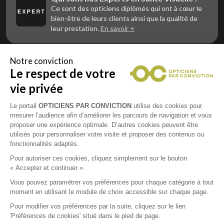
Ce sont des opticiens diplômés qui ont à cœur le
bien-être de leurs clients ainsi que la qualité de
leur prestation.
En savoir +
Notre conviction
Le respect de votre
Vous êtes un professionnel de la vue et
vous souhaitez nous rejoindre ?
vie privée
Contactez Alliance Optic, la centrale d’achats et
d’accompagnement des opticiens indépendants
Le portail
OPTICIENS PAR CONVICTION
utilise des cookies pour
mesurer l’audience afin d’améliorer les parcours de navigation et vous
proposer une expérience optimale. D’autres cookies peuvent être
utilisés pour personnaliser votre visite et proposer des contenus ou
fonctionnalités adaptés.
Mentions légales
Pour autoriser ces cookies, cliquez simplement sur le bouton
« Accepter et continuer ».
CGU
Vous pouvez paramétrer vos préférences pour chaque catégorie à tout
moment en utilisant le module de choix accessible sur chaque page.
Politique de confidentialité
Pour modifier vos préférences par la suite, cliquez sur le lien
'Préférences de cookies' situé dans le pied de page.