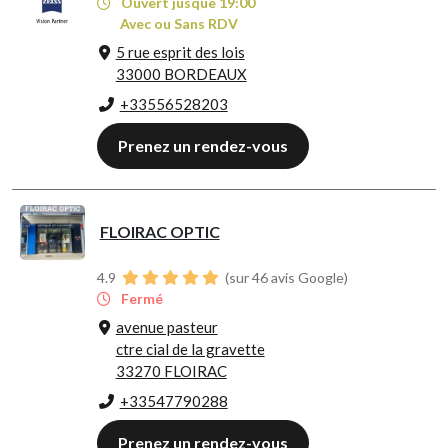
Ouvert jusque 19:00
Avec ou Sans RDV
5 rue esprit des lois
33000 BORDEAUX
+33556528203
Prenez un rendez-vous
FLOIRAC OPTIC
4.9
(sur 46 avis Google)
Fermé
avenue pasteur
ctre cial de la gravette
33270 FLOIRAC
+33547790288
Prenez un rendez-vous