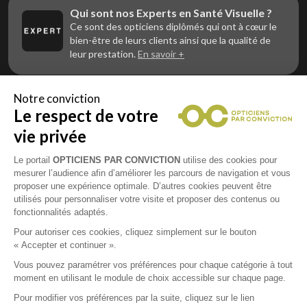
Qui sont nos Experts en Santé Visuelle ?
Ce sont des opticiens diplômés qui ont à cœur le
bien-être de leurs clients ainsi que la qualité de
leur prestation.
En savoir +
Notre conviction
Le respect de votre
Vous êtes un professionnel de la vue et
vous souhaitez nous rejoindre ?
vie privée
Contactez Alliance Optic, la centrale d’achats et
d’accompagnement des opticiens indépendants
Le portail
OPTICIENS PAR CONVICTION
utilise des cookies pour
mesurer l’audience afin d’améliorer les parcours de navigation et vous
proposer une expérience optimale. D’autres cookies peuvent être
utilisés pour personnaliser votre visite et proposer des contenus ou
fonctionnalités adaptés.
Mentions légales
Pour autoriser ces cookies, cliquez simplement sur le bouton
« Accepter et continuer ».
CGU
Vous pouvez paramétrer vos préférences pour chaque catégorie à tout
moment en utilisant le module de choix accessible sur chaque page.
Politique de confidentialité
Pour modifier vos préférences par la suite, cliquez sur le lien