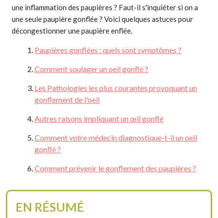
une inflammation des paupières ? Faut-il s'inquiéter si on a
une seule paupière gonflée ? Voici quelques astuces pour
décongestionner une paupière enflée.
Paupières gonflées : quels sont symptômes ?
Comment soulager un oeil gonflé ?
Les Pathologies les plus courantes provoquant un
gonflement de l'oeil
Autres raisons impliquant un œil gonflé
Comment votre médecin diagnostique-t-il un oeil
gonflé ?
Comment prévenir le gonflement des paupières ?
EN RÉSUMÉ