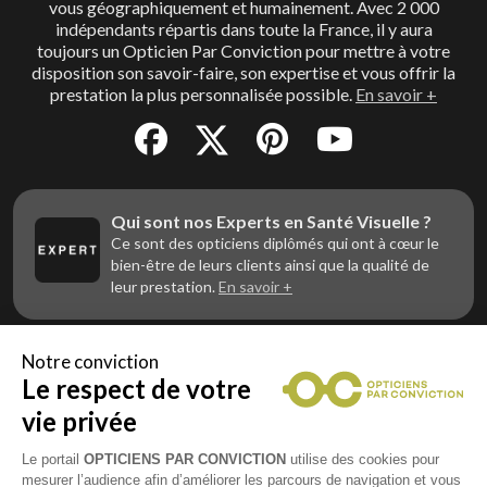
vous géographiquement et humainement. Avec 2 000
indépendants répartis dans toute la France, il y aura
toujours un Opticien Par Conviction pour mettre à votre
disposition son savoir-faire, son expertise et vous offrir la
prestation la plus personnalisée possible.
En savoir +
Qui sont nos Experts en Santé Visuelle ?
Ce sont des opticiens diplômés qui ont à cœur le
bien-être de leurs clients ainsi que la qualité de
leur prestation.
En savoir +
Notre conviction
Le respect de votre
Vous êtes un professionnel de la vue et
vous souhaitez nous rejoindre ?
vie privée
Contactez Alliance Optic, la centrale d’achats et
d’accompagnement des opticiens indépendants
Le portail
OPTICIENS PAR CONVICTION
utilise des cookies pour
mesurer l’audience afin d’améliorer les parcours de navigation et vous