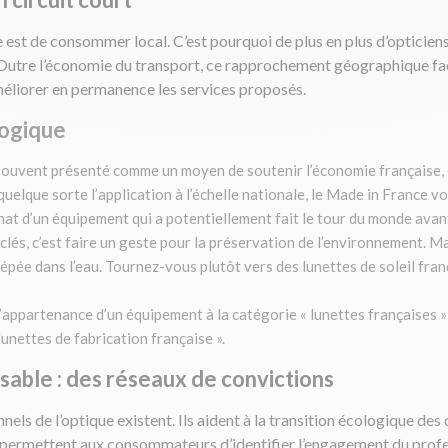
e est de consommer local. C’est pourquoi de plus en plus d’opticien
 Outre l’économie du transport, ce rapprochement géographique facili
méliorer en permanence les services proposés.
ogique
n souvent présenté comme un moyen de soutenir l’économie française, c’
en quelque sorte l’application à l’échelle nationale, le Made in France
chat d’un équipement qui a potentiellement fait le tour du monde avant
clés, c’est faire un geste pour la préservation de l’environnement. Ma
’épée dans l’eau. Tournez-vous plutôt vers des lunettes de soleil fra
’appartenance d’un équipement à la catégorie « lunettes françaises » :
lunettes de fabrication française ».
sable : des réseaux de convictions
ls de l’optique existent. Ils aident à la transition écologique des o
permettent aux consommateurs d’identifier l’engagement du profess