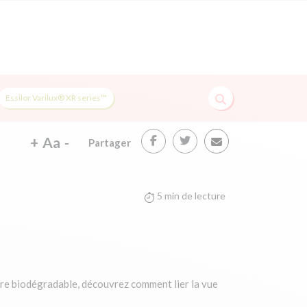
Essilor Varilux® XR series™
+
Aa
-
Partager
5 min de lecture