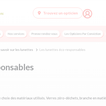
Trouvez un opticien
s
Nos services
Prenez rendez-vous
Les Opticiens Par Conviction
savoir sur les lunettes
Les lunettes éco-responsables
ponsables