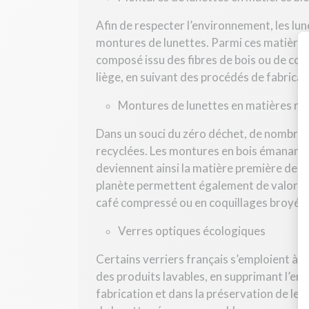
Afin de respecter l’environnement, les lun
montures de lunettes. Parmi ces matières, o
composé issu des fibres de bois ou de cot
liège, en suivant des procédés de fabrica
Montures de lunettes en matières re
Dans un souci du zéro déchet, de nombreux
recyclées. Les montures en bois émanant d
deviennent ainsi la matière première des 
planète permettent également de valoriser
café compressé ou en coquillages broyés.
Verres optiques écologiques
Certains verriers français s’emploient à 
des produits lavables, en supprimant l’em
fabrication et dans la préservation de le