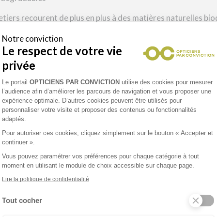
etiers recourent de plus en plus à des matières naturelles bi
n trouve le bois français labilisé FSC (c’est-à-dire issu de fo
Notre conviction
on, fabriqué exclusivement en matière bio. Certaines montur
Le respect de votre vie
tion écologiques.
privée
cyclées
Plateforme de Gestion du Consentement 
Le portail
OPTICIENS PAR CONVICTION
utilise des cookies pour mesurer
l’audience afin d’améliorer les parcours de navigation et vous proposer une
 lunetiers se sont lancés dans la fabrication de montures de
expérience optimale. D’autres cookies peuvent être utilisés pour
e la fabrication de meuble, les lamelles de vieux skate-boar
personnaliser votre visite et proposer des contenus ou fonctionnalités
branches et des cercles des lunettes. D’autres procédés haut
adaptés.
 les déchets alimentaires issus de la restauration en créan
Pour autoriser ces cookies, cliquez simplement sur le bouton « Accepter et
continuer ».
Vous pouvez paramétrer vos préférences pour chaque catégorie à tout
moment en utilisant le module de choix accessible sur chaque page.
Lire la politique de confidentialité
produire des verres écologiques en recyclant leurs eaux, en
ploi de plomb et en innovant dans l’impression 3D. Grâce à ce
Tout cocher
ur environnement direct, ces verriers adoptent des démarches
Axeptio consent