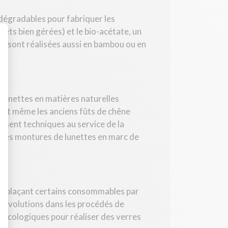
odégradables pour fabriquer les
rêts bien gérées) et le bio-acétate, un
es sont réalisées aussi en bambou ou en
: Personnalisez vos Options
 lunettes en matières naturelles
d et même les anciens fûts de chêne
ement techniques au service de la
t des montures de lunettes en marc de
 remplaçant certains consommables par
s évolutions dans les procédés de
 écologiques pour réaliser des verres