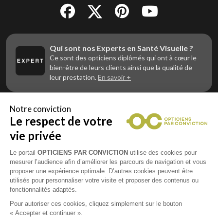
Qui sont nos Experts en Santé Visuelle ?
Ce sont des opticiens diplômés qui ont à cœur le
bien-être de leurs clients ainsi que la qualité de
leur prestation.
En savoir +
Notre conviction
Le respect de votre
Vous êtes un professionnel de la vue et
vous souhaitez nous rejoindre ?
vie privée
Contactez Alliance Optic, la centrale d’achats et
d’accompagnement des opticiens indépendants
Le portail
OPTICIENS PAR CONVICTION
utilise des cookies pour
mesurer l’audience afin d’améliorer les parcours de navigation et vous
proposer une expérience optimale. D’autres cookies peuvent être
utilisés pour personnaliser votre visite et proposer des contenus ou
fonctionnalités adaptés.
Mentions légales
Pour autoriser ces cookies, cliquez simplement sur le bouton
« Accepter et continuer ».