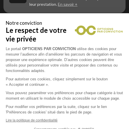
leur prestation.
En savoir +
Notre conviction
Le respect de votre
Vous êtes un professionnel de la vue et
vous souhaitez nous rejoindre ?
vie privée
Contactez Alliance Optic, la centrale d’achats et
d’accompagnement des opticiens indépendants
Le portail
OPTICIENS PAR CONVICTION
utilise des cookies pour
mesurer l’audience afin d’améliorer les parcours de navigation et vous
proposer une expérience optimale. D’autres cookies peuvent être
utilisés pour personnaliser votre visite et proposer des contenus ou
fonctionnalités adaptés.
Mentions légales
Pour autoriser ces cookies, cliquez simplement sur le bouton
« Accepter et continuer ».
CGU
Vous pouvez paramétrer vos préférences pour chaque catégorie à tout
moment en utilisant le module de choix accessible sur chaque page.
Politique de confidentialité
Pour modifier vos préférences par la suite, cliquez sur le lien
'Préférences de cookies' situé dans le pied de page.
Contacts
Lire la politique de confidentialité
Consentements certifiés par